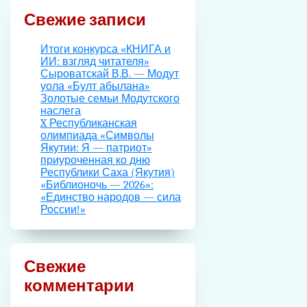
Свежие записи
Итоги конкурса «КНИГА и
ИИ: взгляд читателя»
Сыроватскай В.В. — Модут
уола «Булт абылана»
Золотые семьи Модутского
наслега
X Республиканская
олимпиада «Символы
Якутии: Я — патриот»
приуроченная ко дню
Республики Саха (Якутия)
«Библионочь — 2026»:
«Единство народов — сила
России!»
Свежие
комментарии