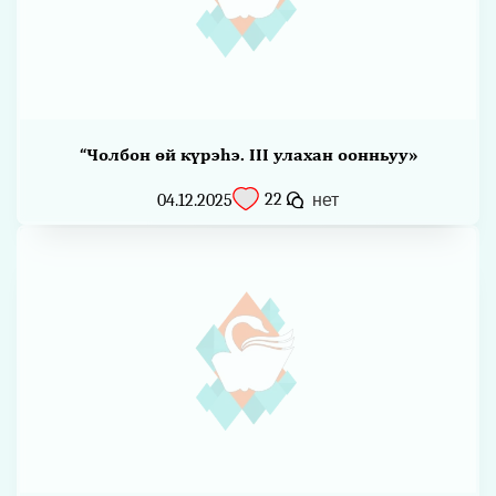
“Чолбон өй күрэһэ. III улахан оонньуу»
22
04.12.2025
нет