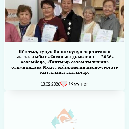
Ийэ тыл, сурук-бичик күнүн чэрчитинэн
ыытыллыбыт «Сахалыы дьыктаан — 2026»
аахсыйаҕа, «Таптыыр сахам тылынан»
олимпиадаҕа Модут нэһилиэгин дьоно-сэргэтэ
кыттыыны ыллылар.
18
13.02.2026
нет