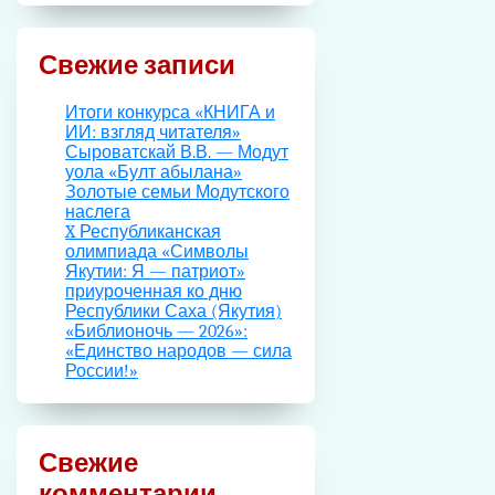
Свежие записи
Итоги конкурса «КНИГА и
ИИ: взгляд читателя»
Сыроватскай В.В. — Модут
уола «Булт абылана»
Золотые семьи Модутского
наслега
X Республиканская
олимпиада «Символы
Якутии: Я — патриот»
приуроченная ко дню
Республики Саха (Якутия)
«Библионочь — 2026»:
«Единство народов — сила
России!»
Свежие
комментарии